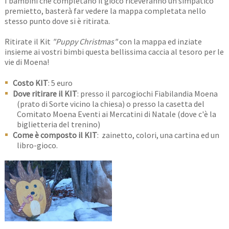
I bambini che completano il gioco riceveranno un simpatico
premietto, basterà far vedere la mappa completata nello
stesso punto dove si è ritirata.
Ritirate il Kit
"Puppy Christmas"
con la mappa ed inziate
insieme ai vostri bimbi questa bellissima caccia al tesoro per le
vie di Moena!
Costo KIT
: 5 euro
Dove ritirare il KIT
: presso il parcogiochi Fiabilandia Moena
(prato di Sorte vicino la chiesa) o presso la casetta del
Comitato Moena Eventi ai Mercatini di Natale (dove c'è la
biglietteria del trenino)
Come è composto il KIT
: zainetto, colori, una cartina ed un
libro-gioco.