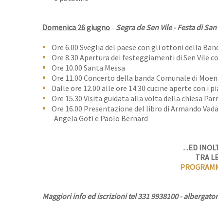
Domenica 26 giugno
-
Segra de Sen Vile - Festa di San 
Ore 6.00 Sveglia del paese con gli ottoni della B
Ore 8.30 Apertura dei festeggiamenti di Sen Vile c
Ore 10.00 Santa Messa
Ore 11.00 Concerto della banda Comunale di Moena co
Dalle ore 12.00 alle ore 14.30 cucine aperte con i p
Ore 15.30 Visita guidata alla volta della chiesa Parr
Ore 16.00 Presentazione del libro di Armando Vada
Angela Goti e Paolo Bernard
...
.ED INO
TRA L
PROGRAMM
Maggiori info ed iscrizioni tel 331 9938100 - albergato