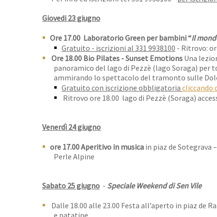
Giovedi 23 giugno
Ore 17.00 Laboratorio Green per bambini “
Il mond
Gratuito - iscrizioni al 331 9938100
- Ritrovo: o
Ore 18.00 Bio Pilates - Sunset Emotions
Una lezion
panoramico del lago di Pezzè (lago Soraga) per t
ammirando lo spettacolo del tramonto sulle Dol
Gratuito con iscrizione obbligatoria
cliccando 
Ritrovo ore 18.00 lago di Pezzè (Soraga) acces
Venerdì 24 giugno
ore 17.00
Aperitivo in musica
in piaz de Sotegrava –
Perle Alpine
Sabato 25 giugno
-
Speciale Weekend di Sen Vile
Dalle 18.00 alle 23.00 Festa all’aperto in piaz de R
e patatine