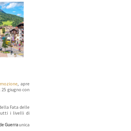
omozione
, apre
l 25 giugno con
della Fata delle
tti i livelli di
nde Guerra
unica