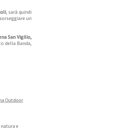
oli
, sarà quindi
 sorseggiare un
na San Vigilio,
to della Banda,
na Outdoor
 natura e