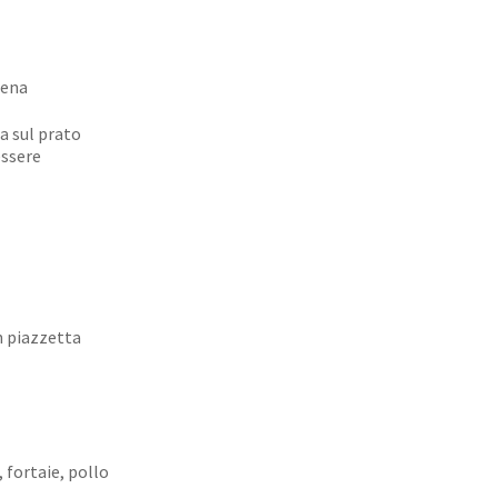
oena
ra sul prato
essere
n piazzetta
 fortaie, pollo