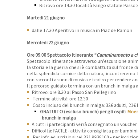
Ritrovo ore 14.30 località Fango statale Passo S
Martedi 21 giugno
dalle 17.30 Aperitivo in musica in Piaz de Ramon
Mercoledi 22 giugno
Ore 09.00 Spettacolo itinerante “
Camminamento a cie
Spettacolo itinerante attraverso un'escursione anima
la storia e la guerra che si è combattuta sul fronte
nella splendida cornice della natura, incontreremo l
con racconti a suon di musica e teatro per rendere an
Il percorso guidato termina con un brunch in malga al
Ritrovo: ore 8.30 al Passo San Pellegrino
Termine attività: ore 12.30
Costo incluso del brunch in malga: 32€ adulti, 21€ 
GRATUITO (escluso brunch) per gli ospiti
Moen
brunch in malga
A tutti i partecipanti verrà consegnato un voucher 
Difficoltà: FACILE- attività consigliata per bambini 
Per info ed iscrizioni tel 331 9938100 -
per iscrizio