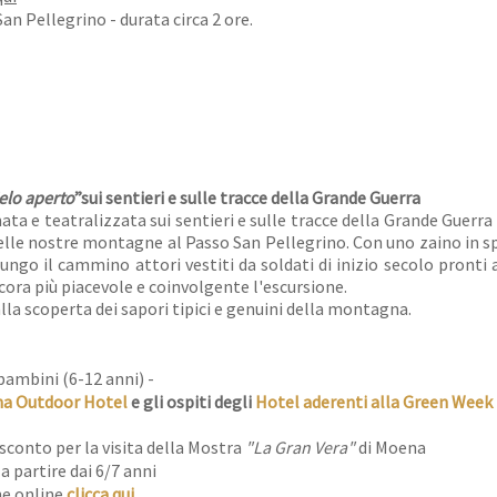
an Pellegrino - durata circa 2 ore.
lo aperto
”sui sentieri e sulle tracce della Grande Guerra
ta e teatralizzata sui sentieri e sulle tracce della Grande Guerra
 delle nostre montagne al Passo San Pellegrino. Con uno zaino in s
ungo il cammino attori vestiti da soldati di inizio secolo pronti
cora più piacevole e coinvolgente l'escursione.
la scoperta dei sapori tipici e genuini della montagna.
bambini (6-12 anni) -
a Outdoor Hotel
e gli ospiti degli
Hotel aderenti alla Green Week
sconto per la visita della Mostra
"La Gran Vera"
di Moena
a partire dai 6/7 anni
ne online
clicca qui