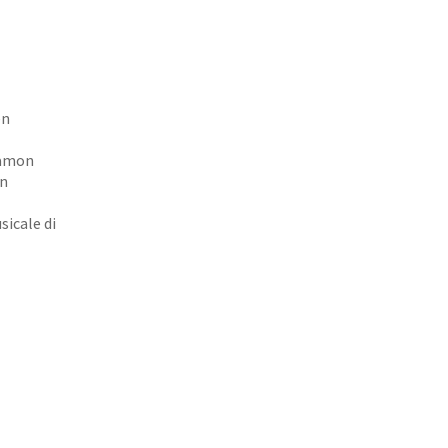
en
 Ramon
on
icale di