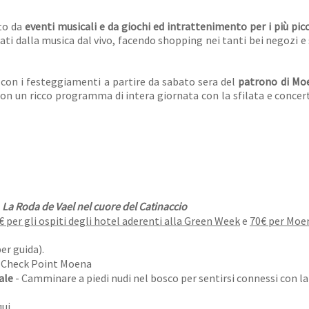
to da
eventi musicali e da giochi ed intrattenimento per i più picc
tati dalla musica dal vivo, facendo shopping nei tanti bei negozi e
 con i festeggiamenti a partire da sabato sera del
patrono di Moe
on un ricco programma di intera giornata con la sfilata e concer
-
La Roda de Vael nel cuore del Catinaccio
€ per gli ospiti degli hotel aderenti alla Green Week
e
70€ per Moe
er guida).
rt Check Point Moena
ale
- Camminare a piedi nudi nel bosco per sentirsi connessi con la
qui