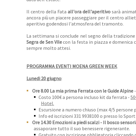
Il centro della Fata
all'ora dell'aperitivo
sarà anima
ancora più un piacere passeggiare per il centro allie
aperitivo godendosi l'atmosfera del tramonto.
La settimana si conclude nel segno della tradizione
Segra de Sen Vile
con la festa in piazza e domenica c
sempre molto attesi.
PROGRAMMA EVENTI MOENA GREEN WEEK
Lunedi 20 giugno
:
Ore 8.00 La mia prima Ferrata con le Guide Alpine
Costo 100€ a persona incluso kit da ferrata -
50
Hotel.
Escursione a numero chiuso (max 4/5 persone p
Info ed iscrizioni 331 9938100 o presso lo Spo
Ore 14.30 Emozioni a piedi scalzi - Il bosco sensori
assaporare tutto il suo benessere rigenerante.
Gratuito con iscrizione obbligatoria cliccando 