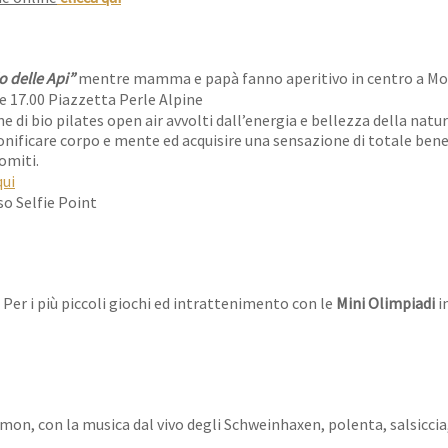
o delle Api”
mentre mamma e papà fanno aperitivo in centro a M
re 17.00 Piazzetta Perle Alpine
e di bio pilates open air avvolti dall’energia e bellezza della natu
onificare corpo e mente ed acquisire una sensazione di totale ben
omiti.
qui
so Selfie Point
 Per i più piccoli giochi ed intrattenimento con le
Mini Olimpiadi
i
amon, con la musica dal vivo degli Schweinhaxen, polenta, salsiccia,