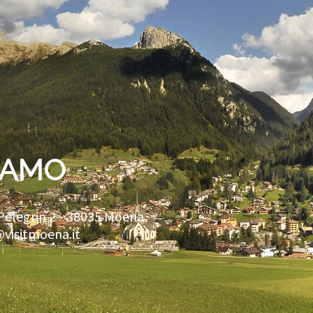
IAMO
Pelegrin 2 -
38035
Moena
@visitmoena.it