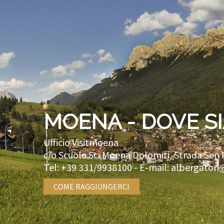
MOENA - DOVE S
Ufficio Visitmoena
c/o Scuola Sci Moena Dolomiti, Strada Sen 
Tel:
+39 331/9938100
- E-mail:
albergatori
COME RAGGIUNGERCI