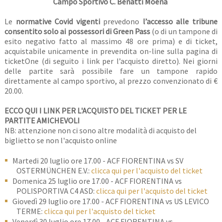
Campo Sportivo C. Benatti Moena
Le
normative Covid vigenti
prevedono
l’accesso alle tribune
consentito solo ai possessori di Green Pass
(o di un tampone di
esito negativo fatto al massimo 48 ore prima) e di ticket,
acquistabile unicamente in prevendita on-line sulla pagina di
ticketOne (di seguito i link per l’acquisto diretto). Nei giorni
delle partite sarà possibile fare un tampone rapido
direttamente al campo sportivo, al prezzo convenzionato di €
20.00.
ECCO QUI I LINK PER L'ACQUISTO DEL TICKET PER LE
PARTITE AMICHEVOLI
NB: attenzione non ci sono altre modalità di acquisto del
biglietto se non l'acquisto online
Martedi 20 luglio ore 17.00 - ACF FIORENTINA vs SV
OSTERMÜNCHEN E.V.:
clicca qui per l'acquisto del ticket
Domenica 25 luglio ore 17.00 - ACF FIORENTINA vs
POLISPORTIVA C4 ASD:
clicca qui per l'acquisto del ticket
Giovedì 29 luglio ore 17.00 - ACF FIORENTINA vs US LEVICO
TERME:
clicca qui per l'acquisto del ticket
Venerdì 30 luglio ore 17.00 - ACF FIORENTINA vs