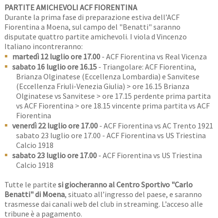
PARTITE AMICHEVOLI ACF FIORENTINA
Durante la prima fase di preparazione estiva dell’ACF
Fiorentina a Moena, sul campo del "Benatti" saranno
disputate quattro partite amichevoli. I viola d Vincenzo
Italiano incontreranno:
martedì 12 luglio ore 17.00
- ACF Fiorentina vs Real Vicenza
sabato 16 luglio ore 16.15
- Triangolare: ACF Fiorentina,
Brianza Olginatese (Eccellenza Lombardia) e Sanvitese
(Eccellenza Friuli-Venezia Giulia) > ore 16.15 Brianza
Olginatese vs Sanvitese > ore 17.15 perdente prima partita
vs ACF Fiorentina > ore 18.15 vincente prima partita vs ACF
Fiorentina
venerdì 22 luglio ore 17.00
- ACF Fiorentina vs AC Trento 1921
sabato 23 luglio ore 17.00 - ACF Fiorentina vs US Triestina
Calcio 1918
sabato 23 luglio ore 17.00
- ACF Fiorentina vs US Triestina
Calcio 1918
Tutte le partite
si giocheranno al Centro Sportivo "Carlo
Benatti" di Moena
, situato all’ingresso del paese, e saranno
trasmesse dai canali web del club in streaming. L’acceso alle
tribune è a pagamento.