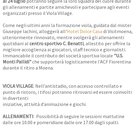
al 24 luglio
potranno seguire la loro squadra del cuore durante
gli allenamenti e partite amichevoli e partecipare agli eventi
organizzati presso il Viola Village.
Come negli ultimi anni la formazione viola, guidata dal mister
Giuseppe Iachini, alloggerà all'
Hotel Dolce Casa
di Visitmoena,
ulteriormente rinnovato, mentre svolgerà gli allenamenti
quotidiani al
centro sportivo C. Benatti
, allestito per offrire la
migliore accoglienza ai giocatori, staff tecnico e giornalisti.
Immancabile il contributo del società sportiva locale
"U.S.
Monti Pallidi"
che supporterà logisticamente l'ACF Fiorentina
durante il ritiro a Moena.
VIOLA VILLAGE
: Nell’antistadio, con accesso controllato e
punto di ristoro, i tifosi potranno ritrovarsi ed essere coinvolti
in divertenti
iniziative, attività d’animazione e giochi.
ALLENAMENTI
: Possibilità di seguire le sessioni mattutine
dalle ore 10.00 e pomeridiane dalle ore 17.00 dagli spalti.