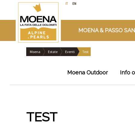
IT
EN
MOENA & PASSO SAN
Moena
Estate
Eventi
Test
Moena Outdoor
Info 
TEST