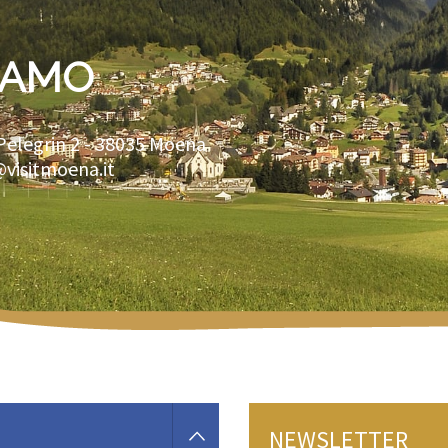
IAMO
Pelegrin 2 -
38035
Moena
@visitmoena.it
NEWSLETTER