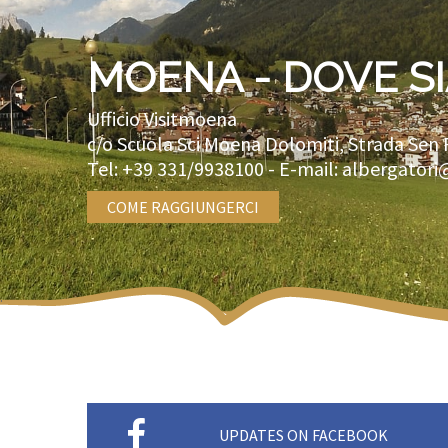
MOENA - DOVE S
Ufficio Visitmoena
c/o Scuola Sci Moena Dolomiti, Strada Sen 
Tel:
+39 331/9938100
- E-mail:
albergatori
COME RAGGIUNGERCI
UPDATES ON FACEBOOK