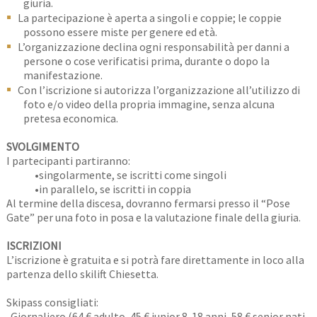
giuria.
La partecipazione è aperta a singoli e coppie; le coppie
possono essere miste per genere ed età.
L’organizzazione declina ogni responsabilità per danni a
persone o cose verificatisi prima, durante o dopo la
manifestazione.
Con l’iscrizione si autorizza l’organizzazione all’utilizzo di
foto e/o video della propria immagine, senza alcuna
pretesa economica.
SVOLGIMENTO
I partecipanti partiranno:
•singolarmente, se iscritti come singoli
•in parallelo, se iscritti in coppia
Al termine della discesa, dovranno fermarsi presso il “Pose
Gate” per una foto in posa e la valutazione finale della giuria.
ISCRIZIONI
L’iscrizione è gratuita e si potrà fare direttamente in loco alla
partenza dello skilift Chiesetta.
Skipass consigliati:
-Giornaliero (64 € adulto, 45 € junior 8-18 anni, 58 € senior nati