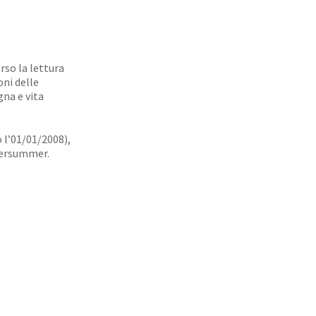
rso la lettura
oni delle
gna e vita
o l’01/01/2008),
upersummer.