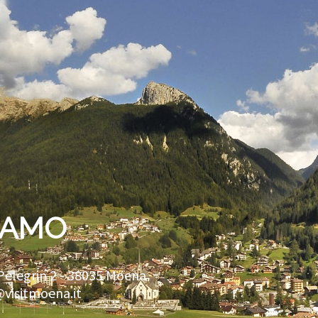
IAMO
Pelegrin 2 -
38035
Moena
@visitmoena.it