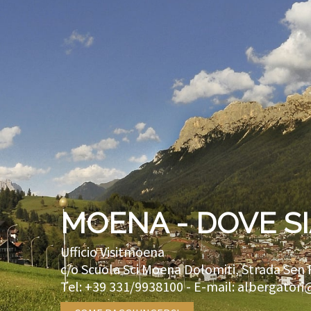
MOENA - DOVE S
Ufficio Visitmoena
c/o Scuola Sci Moena Dolomiti, Strada Sen 
Tel:
+39 331/9938100
- E-mail:
albergatori