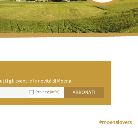
utti gli eventi e le novità di Moena
Privacy
(Info)
ABBONATI
#moenalovers