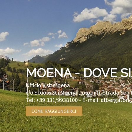
MOENA - DOVE S
Ufficio Visitmoena
c/o Scuola Sci Moena Dolomiti, Strada Sen 
Tel:
+39 331/9938100
- E-mail:
albergatori
COME RAGGIUNGERCI