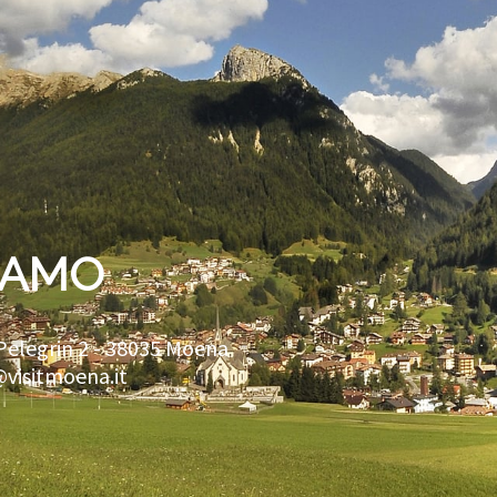
IAMO
Pelegrin 2 -
38035
Moena
@visitmoena.it