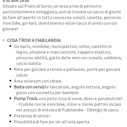
9.30 alle 18.00
Situato sul Prato di Sorte, un'area priva di pericoli e
particolarmente soleggiata, potrai trovare un sacco di giochi
da fare all'aperto in tutta sicurezza: scivoli, casette, percorso
mini bike, go kart, divertimento ed un sacco di amici con cui
giocare!
COSA TROVI A FIABILANDIA:
Go karts, minibike, monopattini, roller, castello in
legno, altalene e maxi cestone, tappeto elastico,
percorso abilità, gatto delle nevi con scivolo, sabbiera,
calcio balilla
Rete per giocare a tennis e pallavolo, porte per giocare
calcio
Area solarium con sdraio
Baita con servizi
e fasciatoio, angolo lettura, angolo
gioco con cucinetta per bambini
Pump Truck
: una pista ricca di curve, dossi e paraboliche!
- Fruibile con le mini bike, roller e mono pattini inclusi
nel prezzo di entrata di Fiabilandia - Obbligo di casco.
Presenza di servizi
Possibilità di fare pic nic all'aria aperta