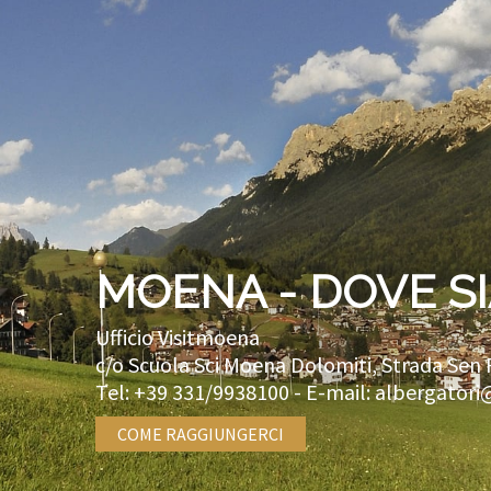
MOENA - DOVE S
Ufficio Visitmoena
c/o Scuola Sci Moena Dolomiti, Strada Sen 
Tel:
+39 331/9938100
- E-mail:
albergatori
COME RAGGIUNGERCI