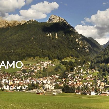
IAMO
Pelegrin 2 -
38035
Moena
@visitmoena.it