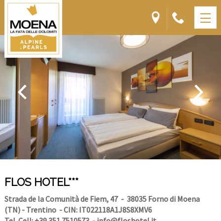
FLOS HOTEL***
Strada de la Comunità de Fiem, 47
- 38035 Forno di Moena
(TN) - Trentino
- CIN: IT022118A1J8S8XMV6
Tel. Cell: +39 351 7510573
-
info@floshotel.it