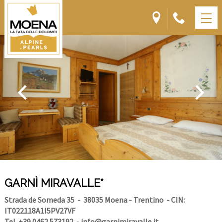
GARNÌ MIRAVALLE*
Strada de Someda 35
- 38035 Moena - Trentino
- CIN:
IT022118A1I5PV27VF
Tel. +39 0462 573192
-
info@garnimiravalle.it