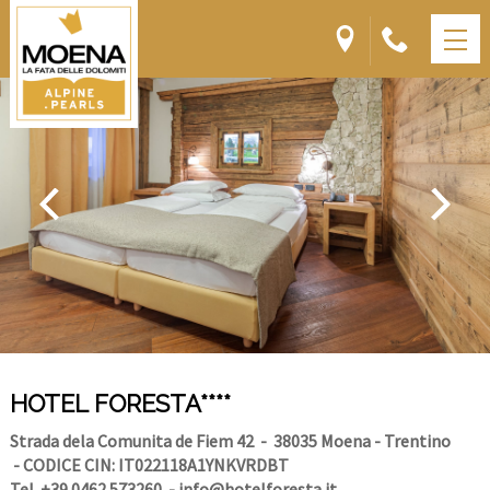
HOTEL FORESTA****
Strada dela Comunita de Fiem 42
- 38035 Moena - Trentino
- CODICE CIN: IT022118A1YNKVRDBT
Tel. +39 0462 573260
-
info@hotelforesta.it