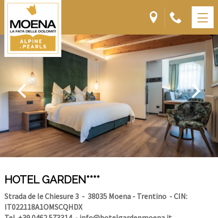
HOTEL GARDEN****
Strada de le Chiesure 3
- 38035 Moena - Trentino
- CIN:
IT022118A1OMSCQHDX
Tel. +39 0462 573314
-
info@hotelgardenmoena.it