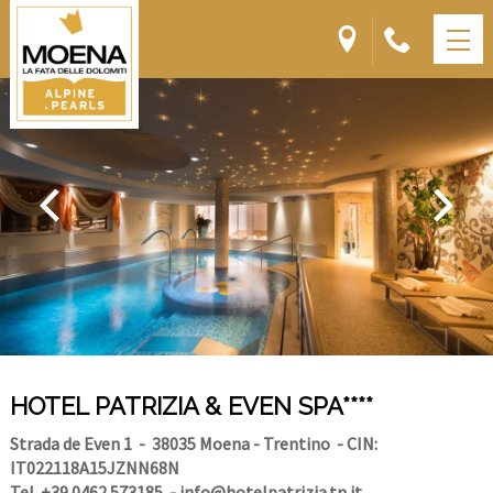
HOTEL PATRIZIA & EVEN SPA****
Strada de Even 1
- 38035 Moena - Trentino
- CIN:
IT022118A15JZNN68N
Tel. +39 0462 573185
-
info@hotelpatrizia.tn.it