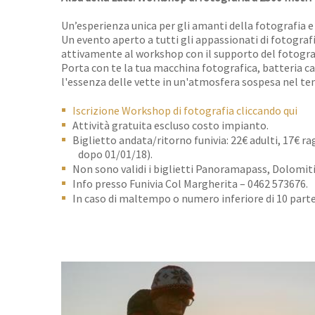
Un’esperienza unica per gli amanti della fotografia 
Un evento aperto a tutti gli appassionati di fotografi
attivamente al workshop con il supporto del fotogra
Porta con te la tua macchina fotografica, batteria c
l'essenza delle vette in un'atmosfera sospesa nel t
Iscrizione Workshop di fotografia cliccando qui
Attività gratuita escluso costo impianto.
Biglietto andata/ritorno funivia: 22€ adulti, 17€ ra
dopo 01/01/18).
Non sono validi i biglietti Panoramapass, Dolomit
Info presso Funivia Col Margherita – 0462 573676.
In caso di maltempo o numero inferiore di 10 parte