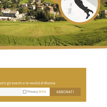
utti gli eventi e le novità di Moena
Privacy
(Info)
ABBONATI