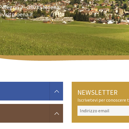
Pelegrin 2 -
38035
Moena
@visitmoena.it
NEWSLETTER
Iscrivetevi per conoscere t