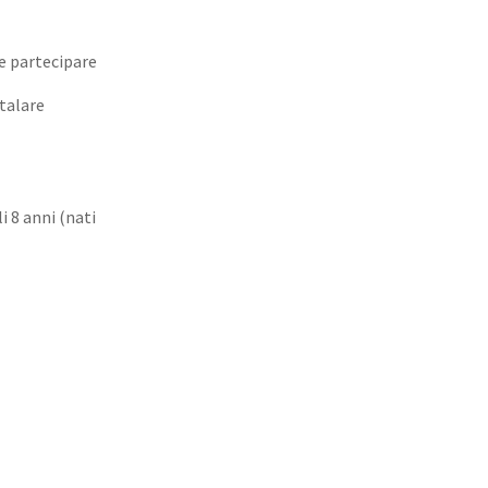
le partecipare
talare
i 8 anni (nati