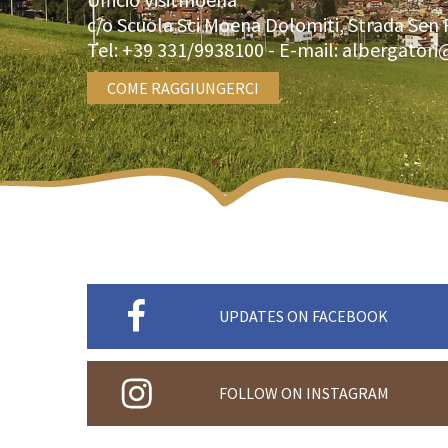
c/o Scuola Sci Moena Dolomiti, Strada Sen 
Tel:
+39 331/9938100
- E-mail:
albergatori
COME RAGGIUNGERCI
UPDATES ON FACEBOOK
FOLLOW ON INSTAGRAM