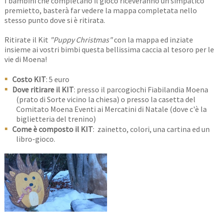
I bambini che completano il gioco riceveranno un simpatico
premietto, basterà far vedere la mappa completata nello
stesso punto dove si è ritirata.
Ritirate il Kit
"Puppy Christmas"
con la mappa ed inziate
insieme ai vostri bimbi questa bellissima caccia al tesoro per le
vie di Moena!
Costo KIT
: 5 euro
Dove ritirare il KIT
: presso il parcogiochi Fiabilandia Moena
(prato di Sorte vicino la chiesa) o presso la casetta del
Comitato Moena Eventi ai Mercatini di Natale (dove c'è la
biglietteria del trenino)
Come è composto il KIT
: zainetto, colori, una cartina ed un
libro-gioco.