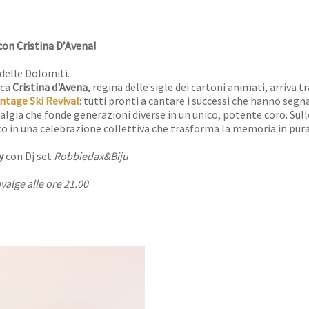
con Cristina D’Avena!
delle Dolomiti.
ica
Cristina d'Avena
, regina delle sigle dei cartoni animati, arriva t
ntage Ski Revival
: tutti pronti a cantare i successi che hanno segn
stalgia che fonde generazioni diverse in un unico, potente coro. Sull
lico in una celebrazione collettiva che trasforma la memoria in pura
ty
con Dj set
Robbiedax&Biju
valge alle ore 21.00