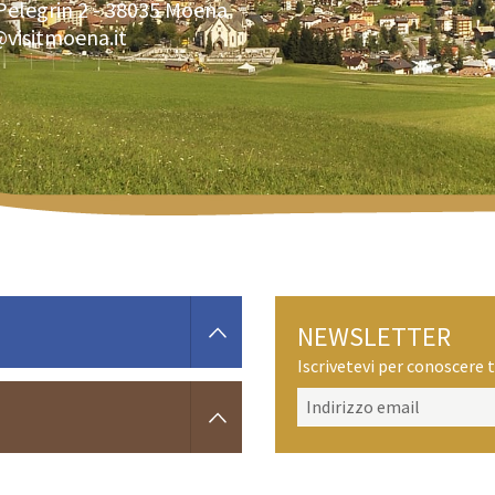
Pelegrin 2 -
38035
Moena
@visitmoena.it
NEWSLETTER
Iscrivetevi per conoscere t