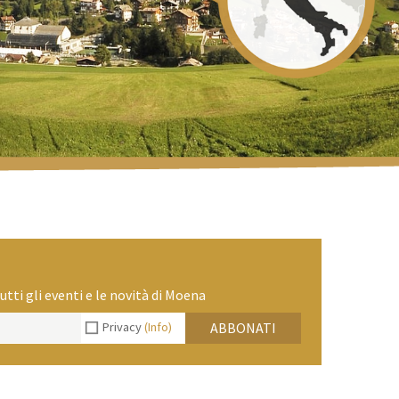
utti gli eventi e le novità di Moena
Privacy
(Info)
ABBONATI