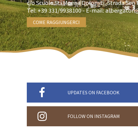
c/o Scuola Sci Moena Dolomiti, Strada Sen 
Tel:
+39 331/9938100
- E-mail:
albergatori
COME RAGGIUNGERCI
UPDATES ON FACEBOOK
FOLLOW ON INSTAGRAM