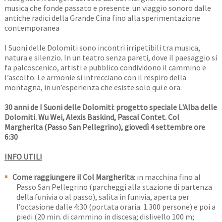
musica che fonde passato e presente: un viaggio sonoro dalle
antiche radici della Grande Cina fino alla sperimentazione
contemporanea
I Suoni delle Dolomiti sono incontri irripetibili tra musica,
natura e silenzio. In un teatro senza pareti, dove il paesaggio si
fa palcoscenico, artisti e pubblico condividono il cammino e
l’ascolto. Le armonie si intrecciano con il respiro della
montagna, in un’esperienza che esiste solo qui e ora.
30 anni de I Suoni delle Dolomiti: progetto speciale L'Alba delle
Dolomiti. Wu Wei, Alexis Baskind, Pascal Contet. Col
Margherita (Passo San Pellegrino), giovedì 4 settembre ore
6:30
INFO UTILI
Come raggiungere il Col Margherita
: in macchina fino al
Passo San Pellegrino (parcheggi alla stazione di partenza
della funivia o al passo), salita in funivia, aperta per
l’occasione dalle 4:30 (portata oraria: 1.300 persone) e poi a
piedi (20 min. di cammino in discesa; dislivello 100 m;