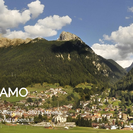
IAMO
Pelegrin 2 -
38035
Moena
@visitmoena.it