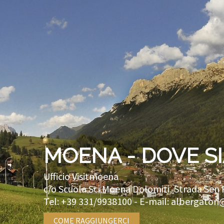
MOENA - DOVE S
Ufficio Visitmoena
c/o Scuola Sci Moena Dolomiti, Strada Sen 
Tel:
+39 331/9938100
- E-mail:
albergatori
COME RAGGIUNGERCI