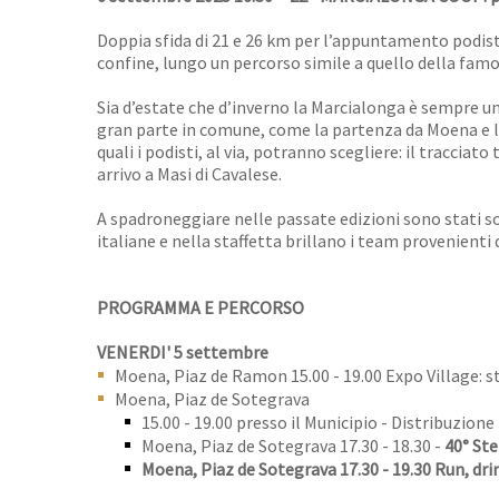
Doppia sfida di 21 e 26 km per l’appuntamento podisti
confine, lungo un percorso simile a quello della famos
Sia d’estate che d’inverno la Marcialonga è sempre u
gran parte in comune, come la partenza da Moena e l’a
quali i podisti, al via, potranno scegliere: il tracci
arrivo a Masi di Cavalese.
A spadroneggiare nelle passate edizioni sono stati s
italiane e nella staffetta brillano i team provenienti
PROGRAMMA E PERCORSO
VENERDI' 5 settembre
Moena, Piaz de Ramon 15.00 - 19.00 Expo Village: s
Moena, Piaz de Sotegrava
15.00 - 19.00 presso il Municipio - Distribuzione
Moena, Piaz de Sotegrava 17.30 - 18.30 -
40° Ste
Moena, Piaz de Sotegrava 17.30 - 19.30 Run, drin