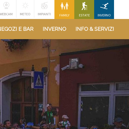
WEBCAM
METEO
IMPIANTI
FAMILY
ESTATE
INVERNO
NEGOZI E BAR
INVERNO
INFO & SERVIZI