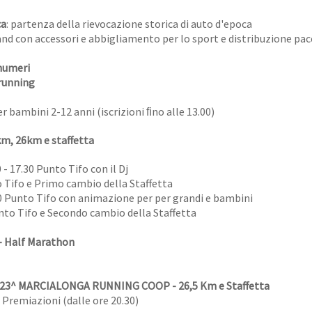
ca
: partenza della rievocazione storica di auto d'epoca
and con accessori e abbigliamento per lo sport e distribuzione pac
numeri
irunning
er bambini 2-12 anni (iscrizioni ﬁno alle 13.00)
, 26km e staffetta
- 17.30 Punto Tifo con il Dj
o Tifo e Primo cambio della Staffetta
00 Punto Tifo con animazione per per grandi e bambini
unto Tifo e Secondo cambio della Staffetta
- Half Marathon
RIVO 23^ MARCIALONGA RUNNING COOP - 26,5 Km e Staffetta
 Premiazioni (dalle ore 20.30)