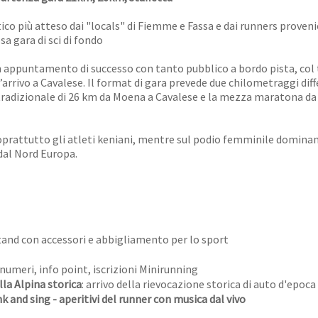
co più atteso dai "locals" di Fiemme e Fassa e dai runners proveni
a gara di sci di fondo
n appuntamento di successo con tanto pubblico a bordo pista, col 
rrivo a Cavalese. Il format di gara prevede due chilometraggi diffe
ato tradizionale di 26 km da Moena a Cavalese e la mezza maratona d
oprattutto gli atleti keniani, mentre sul podio femminile dominan
 dal Nord Europa.
tand con accessori e abbigliamento per lo sport
 numeri, info point, iscrizioni Minirunning
lla Alpina storica
: arrivo della rievocazione storica di auto d'epoca
k and sing - aperitivi del runner con musica dal vivo