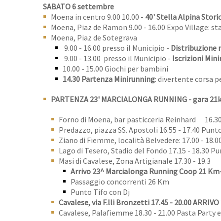
SABATO 6 settembre
Moena in centro 9.00 10.00 -
40' Stella Alpina Stori
Moena, Piaz de Ramon 9.00 - 16.00 Expo Village: st
Moena, Piaz de Sotegrava
9.00 - 16.00 presso il Municipio -
Distribuzione 
9.00 - 13.00 presso il Municipio -
Iscrizioni Min
10.00 - 15.00 Giochi per bambini
14.30 Partenza Minirunning
: divertente corsa p
PARTENZA 23' MARCIALONGA RUNNING - gara 21km
Forno di Moena, bar pasticceria Reinhard 16.30 
Predazzo, piazza SS. Apostoli 16.55 - 17.40 Punt
Ziano di Fiemme, località Belvedere: 17.00 - 18.
Lago di Tesero, Stadio del Fondo 17.15 - 18.30 P
Masi di Cavalese, Zona Artigianale 17.30 - 19.3
Arrivo 23^ Marcialonga Running Coop 21 Km
Passaggio concorrenti 26 Km
Punto Tifo con Dj
Cavalese, via F.lli Bronzetti 17.45 - 20.00 AR
Cavalese, Palafiemme 18.30 - 21.00 Pasta Party e