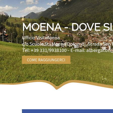
MOENA - DOVE S
Ufficio Visitmoena
c/o Scuola Sci Moena Dolomiti, Strada Sen 
Tel:
+39 331/9938100
- E-mail:
albergatori
COME RAGGIUNGERCI