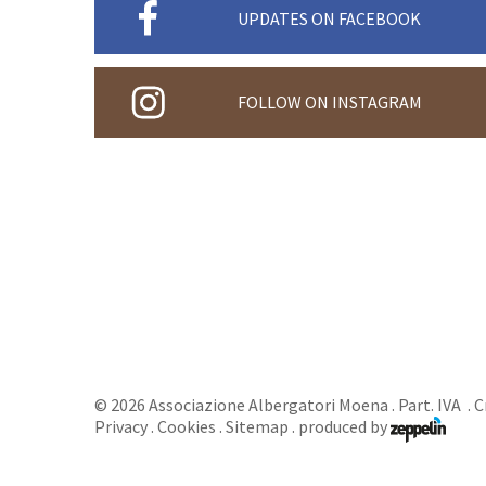
UPDATES ON FACEBOOK
FOLLOW ON INSTAGRAM
©
2026
Associazione Albergatori Moena
. Part. IVA .
C
Privacy
.
Cookies
.
Sitemap
.
produced by