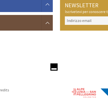
NEWSLETTER
Iscrivetevi per conoscere t
redits