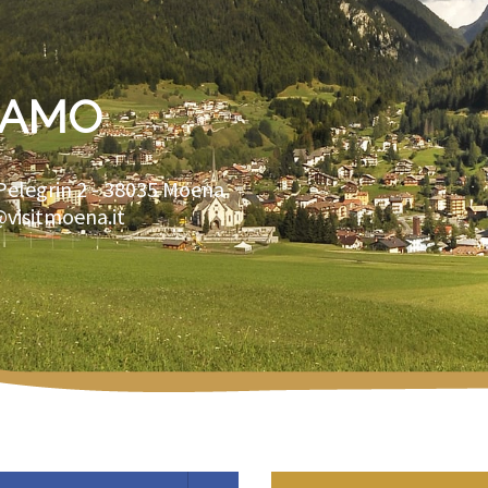
IAMO
Pelegrin 2 -
38035
Moena
@visitmoena.it