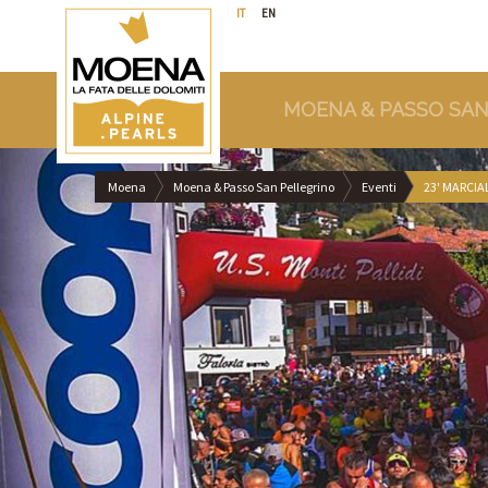
IT
EN
MOENA & PASSO SAN
Moena
Moena & Passo San Pellegrino
Eventi
23' MARCI