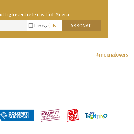
utti gli eventi e le novità di Moena
Privacy
(Info)
ABBONATI
#moenalovers