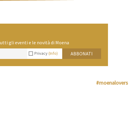
utti gli eventi e le novità di Moena
Privacy
(Info)
ABBONATI
#moenalovers