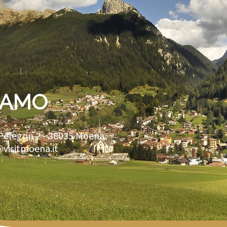
IAMO
Pelegrin 2 -
38035
Moena
@visitmoena.it