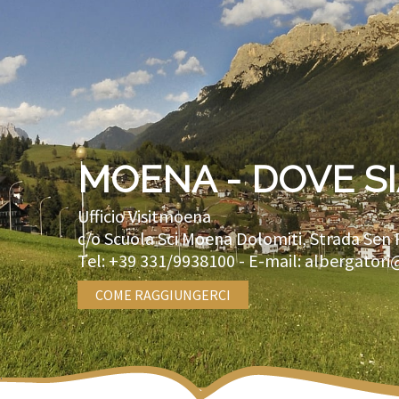
MOENA - DOVE S
Ufficio Visitmoena
c/o Scuola Sci Moena Dolomiti, Strada Sen 
Tel:
+39 331/9938100
- E-mail:
albergatori
COME RAGGIUNGERCI