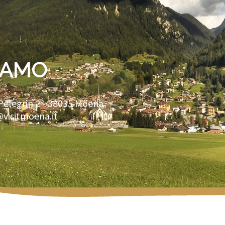
IAMO
Pelegrin 2 -
38035
Moena
@visitmoena.it