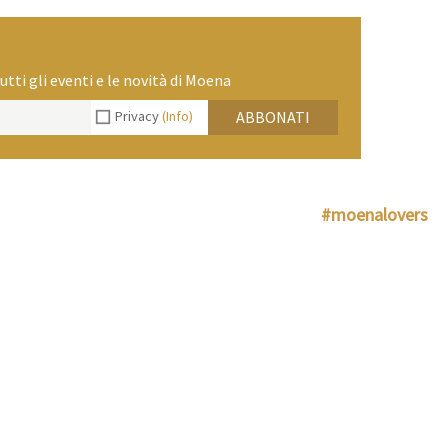
utti gli eventi e le novità di Moena
Privacy
(Info)
ABBONATI
#moenalovers