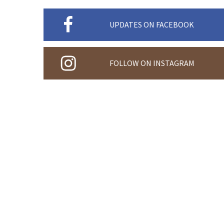
UPDATES ON FACEBOOK
FOLLOW ON INSTAGRAM
©
2026
Associazione Albergatori Moena
. Part. IVA .
C
Privacy
.
Cookies
.
Sitemap
.
produced by