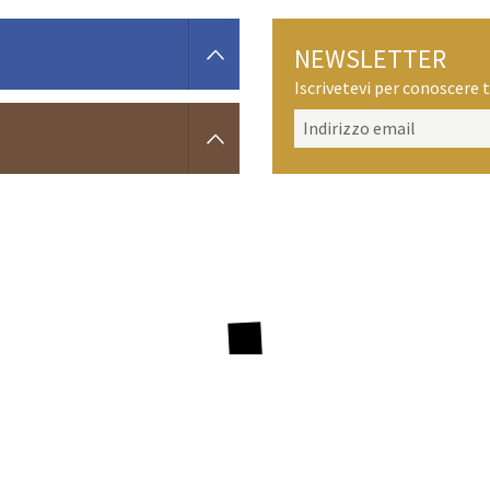
NEWSLETTER
Iscrivetevi per conoscere t
redits