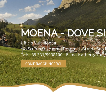
MOENA - DOVE S
Ufficio Visitmoena
c/o Scuola Sci Moena Dolomiti, Strada Sen 
Tel:
+39 331/9938100
- E-mail:
albergatori
COME RAGGIUNGERCI