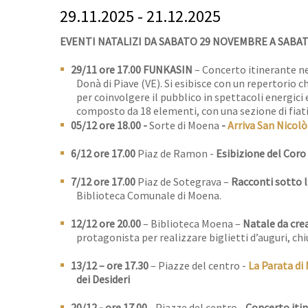
29.11.2025 - 21.12.2025
EVENTI NATALIZI DA SABATO 29 NOVEMBRE A SABA
29/11 ore 17.00 FUNKASIN
– Concerto itinerante ne
Donà di Piave (VE). Si esibisce con un repertori
per coinvolgere il pubblico in spettacoli energici e
composto da 18 elementi, con una sezione di fiati 
05/12 ore 18.00 -
Sorte di Moena
-
Arriva San Nicolò
6/12 ore 17.00
Piaz de Ramon -
Esibizione del Coro
7/12
ore 17.00
Piaz de Sotegrava –
Racconti sotto l
Biblioteca Comunale di Moena.
12/12 ore 20.00
– Biblioteca Moena –
Natale da crear
protagonista per realizzare biglietti d’auguri, ch
13/12 – ore 17.30
– Piazze del centro -
La
Parata di
dei Desideri
20/12 - ore 17.00
- Piazze del centro -
Concerto iti