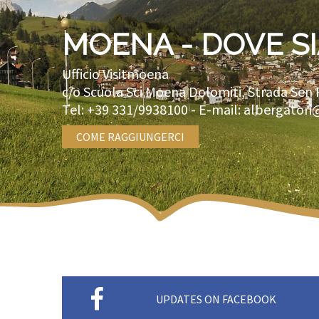
MOENA - DOVE S
Ufficio Visitmoena
c/o Scuola Sci Moena Dolomiti, Strada Sen 
Tel:
+39 331/9938100
- E-mail:
albergatori
COME RAGGIUNGERCI
UPDATES ON FACEBOOK