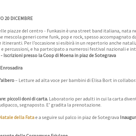
TO 20 DICEMBRE
lle piazze del centro - Funkasin è una street band italiana, nata n
o che mescola generi come funk, pop e rock, spesso accompagnato d
 itineranti. Per l’occasione si esibirà in un repertorio anche natali
e percussioni, e ha partecipato a numerosi festival nazionali e in
- Iscrizioni presso la Coop di Moena in piaz de Sotegrava
 Enrosadira
’albero
– Letture ad alta voce per bambini di Elisa Bort in collabo
e: piccoli doni di carta.
Laboratorio per adulti in cui la carta diven
iudipacco, segnaposto. E’ gradita la prenotazione.
 Natale della Fata
e a seguire sul palco in piaz de Sotegrava
Inaugur
nerante delle Cornamuse Friulane