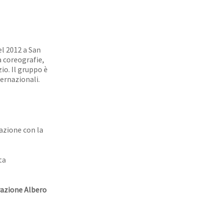
el 2012 a San
a coreografie,
zio. Il gruppo è
ternazionali.
razione con la
ta
azione Albero