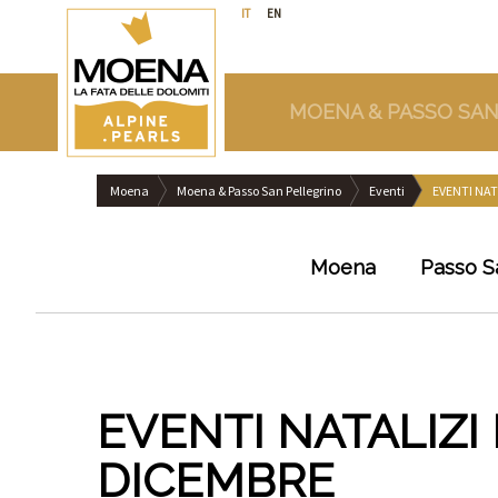
IT
EN
MOENA & PASSO SAN
Moena
Moena & Passo San Pellegrino
Eventi
EVENTI NAT
Moena
Passo S
EVENTI NATALIZI
DICEMBRE