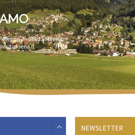
IAMO
Pelegrin 2 -
38035
Moena
@visitmoena.it
NEWSLETTER