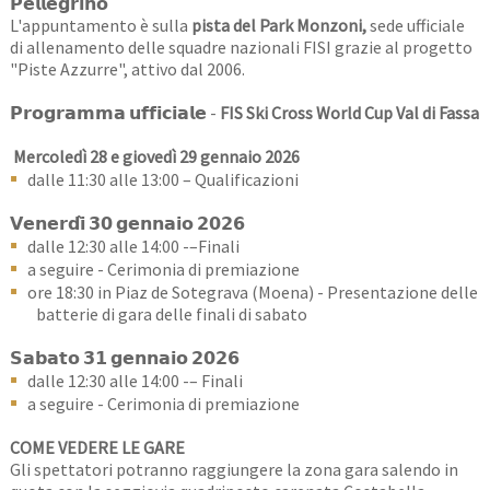
𝗣𝗲𝗹𝗹𝗲𝗴𝗿𝗶𝗻𝗼
L'appuntamento è sulla
pista del Park Monzoni,
sede ufficiale
di allenamento delle squadre nazionali FISI grazie al progetto
"Piste Azzurre", attivo dal 2006.
𝗣𝗿𝗼𝗴𝗿𝗮𝗺𝗺𝗮 𝘂𝗳𝗳𝗶𝗰𝗶𝗮𝗹𝗲 -
FIS Ski Cross World Cup Val di Fassa
Mercoledì 28 e giovedì 29 gennaio 2026
dalle 11:30 alle 13:00 – Qualificazioni
𝗩𝗲𝗻𝗲𝗿𝗱𝗶̀ 𝟯𝟬 𝗴𝗲𝗻𝗻𝗮𝗶𝗼 𝟮𝟬𝟮𝟲
dalle 12:30 alle 14:00 -–Finali
a seguire - Cerimonia di premiazione
ore 18:30 in Piaz de Sotegrava (Moena) - Presentazione delle
batterie di gara delle finali di sabato
𝗦𝗮𝗯𝗮𝘁𝗼 𝟯𝟭 𝗴𝗲𝗻𝗻𝗮𝗶𝗼 𝟮𝟬𝟮𝟲
dalle 12:30 alle 14:00 -– Finali
a seguire - Cerimonia di premiazione
COME VEDERE LE GARE
Gli spettatori potranno raggiungere la zona gara salendo in