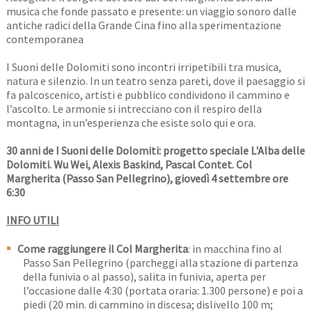
musica che fonde passato e presente: un viaggio sonoro dalle
antiche radici della Grande Cina fino alla sperimentazione
contemporanea
I Suoni delle Dolomiti sono incontri irripetibili tra musica,
natura e silenzio. In un teatro senza pareti, dove il paesaggio si
fa palcoscenico, artisti e pubblico condividono il cammino e
l’ascolto. Le armonie si intrecciano con il respiro della
montagna, in un’esperienza che esiste solo qui e ora.
30 anni de I Suoni delle Dolomiti: progetto speciale L'Alba delle
Dolomiti. Wu Wei, Alexis Baskind, Pascal Contet. Col
Margherita (Passo San Pellegrino), giovedì 4 settembre ore
6:30
INFO UTILI
Come raggiungere il Col Margherita
: in macchina fino al
Passo San Pellegrino (parcheggi alla stazione di partenza
della funivia o al passo), salita in funivia, aperta per
l’occasione dalle 4:30 (portata oraria: 1.300 persone) e poi a
piedi (20 min. di cammino in discesa; dislivello 100 m;