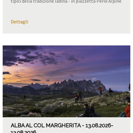
tipici della tradizione ladina - in piazzetta Perle Alpine
Dettagli
ALBA AL COL MARGHERITA
13.08.2026
-
13.08.2026