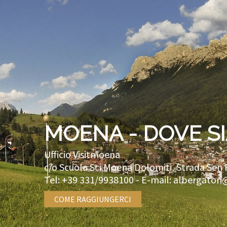
MOENA - DOVE S
Ufficio Visitmoena
c/o Scuola Sci Moena Dolomiti, Strada Sen 
Tel:
+39 331/9938100
- E-mail:
albergatori
COME RAGGIUNGERCI