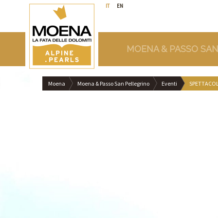
IT
EN
MOENA & PASSO SAN
Moena
Moena & Passo San Pellegrino
Eventi
SPETTACOL