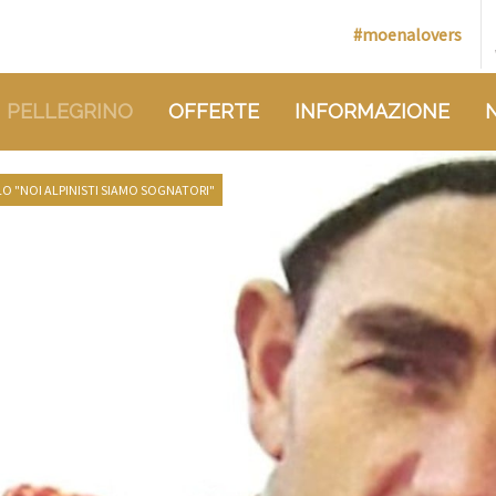
#moenalovers
 PELLEGRINO
OFFERTE
INFORMAZIONE
O "NOI ALPINISTI SIAMO SOGNATORI"