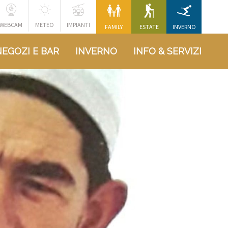
WEBCAM
METEO
IMPIANTI
FAMILY
ESTATE
INVERNO
NEGOZI E BAR
INVERNO
INFO & SERVIZI