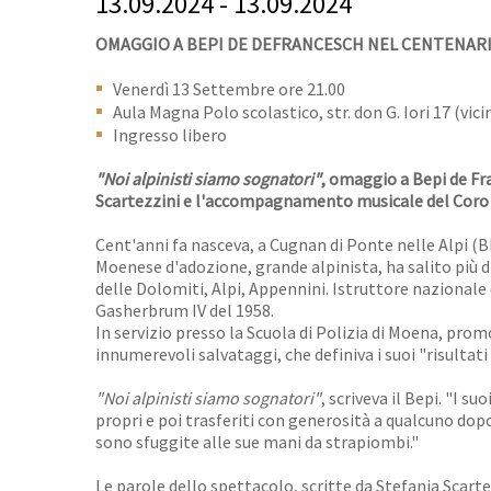
13.09.2024 - 13.09.2024
OMAGGIO A BEPI DE DEFRANCESCH NEL CENTENARI
Venerdì 13 Settembre ore 21.00
Aula Magna Polo scolastico, str. don G. Iori 17 (vici
Ingresso libero
"Noi alpinisti siamo sognatori"
, omaggio a Bepi de Fr
Scartezzini e l'accompagnamento musicale del Coro 
Cent'anni fa nasceva, a Cugnan di Ponte nelle Alpi (B
Moenese d'adozione, grande alpinista, ha salito più di
delle Dolomiti, Alpi, Appennini. Istruttore nazionale 
Gasherbrum IV del 1958.
In servizio presso la Scuola di Polizia di Moena, pro
innumerevoli salvataggi, che definiva i suoi "risultati p
"Noi alpinisti siamo sognatori"
, scriveva il Bepi. "I s
propri e poi trasferiti con generosità a qualcuno dop
sono sfuggite alle sue mani da strapiombi."
Le parole dello spettacolo, scritte da Stefania Scart