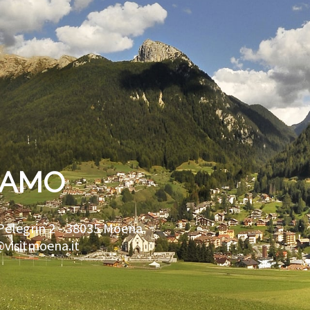
IAMO
Pelegrin 2 -
38035
Moena
@visitmoena.it