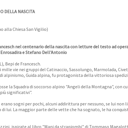
O DELLA NASCITA
no alla Chiesa San Vigilio)
ancesch nel centenario della nascita con letture del testo ad opera
Enrosadira e Stefano Dell'Antonio
L), Bepi de Francesch.
 mille vie nei gruppi del Catinaccio, Sassolungo, Marmolada, Civett
di alpinismo, Guida alpina, fu protagonista della vittoriosa spedizi
mosse la Squadra di soccorso alpino "Angeli della Montagna", con c
iù significativi".
uoi erano sogni per pochi, alcuni addirittura per nessuno, se lui non l
o di lui. La maggior parte delle vette che ha sognato, le ha conqui
ezzini, ispirate al libro "Mani da strapiombi" di Tommaso Magalott