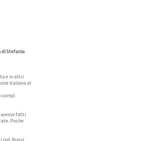
 di Stefania
a e in altri
one italiana al
ui compì
i avesse fatti
state. Poche
i (ed. Nuovi